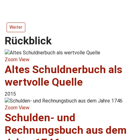
Nächster Beitrag: Buchvorstellung und Ausstellung im Rathaus 
Weiter
Rückblick
Zoom
View
Altes Schuldnerbuch als
wertvolle Quelle
2015
Zoom
View
Schulden- und
Rechnungsbuch aus dem