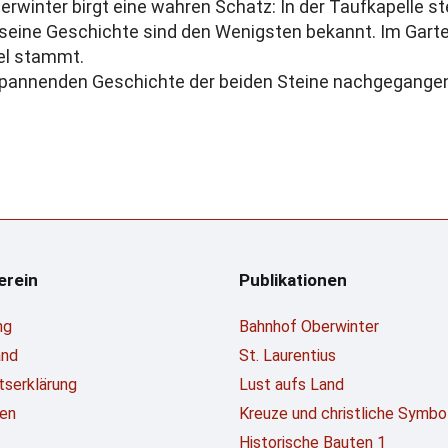
berwinter birgt eine wahren Schatz: In der Taufkapelle s
nd seine Geschichte sind den Wenigsten bekannt. Im Garten
gel stammt.
r spannenden Geschichte der beiden Steine nachgegangen,
erein
Publikationen
ng
Bahnhof Oberwinter
and
St. Laurentius
ttserklärung
Lust aufs Land
en
Kreuze und christliche Symbo
Historische Bauten 1