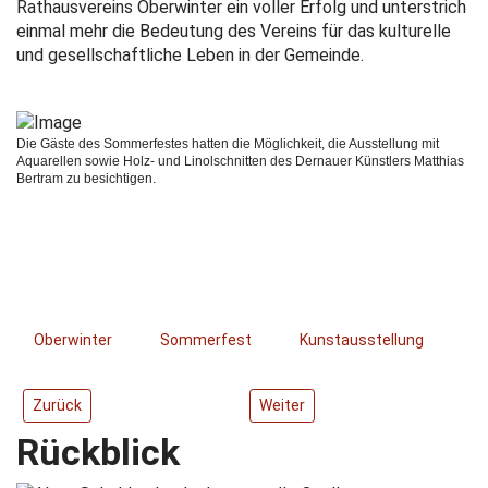
Rathausvereins Oberwinter ein voller Erfolg und unterstrich
einmal mehr die Bedeutung des Vereins für das kulturelle
und gesellschaftliche Leben in der Gemeinde.
Die Gäste des Sommerfestes hatten die Möglichkeit, die Ausstellung mit
Aquarellen sowie Holz- und Linolschnitten des Dernauer Künstlers Matthias
Bertram zu besichtigen.
Oberwinter
Sommerfest
Kunstausstellung
Vorheriger Beitrag: Dr. J. Haffke "Weinbaugeschichte im Ahrtal"
Nächster Beitrag: Besuch des Ob
Zurück
Weiter
Rückblick