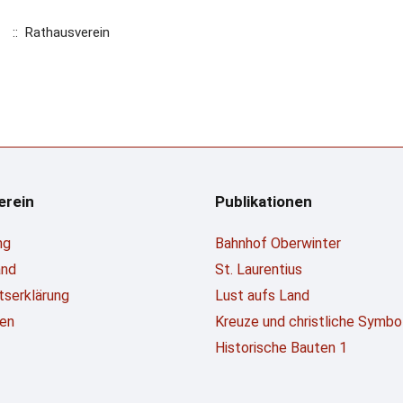
:: Rathausverein
erein
Publikationen
ng
Bahnhof Oberwinter
and
St. Laurentius
ttserklärung
Lust aufs Land
en
Kreuze und christliche Symbo
Historische Bauten 1