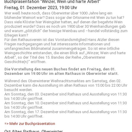
Buchpräsentation "Winzer, Wein und harte Arbeit"
Freitag, 01. Dezember 2023, 19:00 Uhr
Wer weiß heute noch, dass Oberwinter über 1000 Jahre lang ein
blühender Weinort war? Dass sogar der Ortsname mit Wein zu tun hat?
Dass viele Klöster hier Weingüter hatten, auf denen der begehrte Wein
produziert wurde? Dass es noch um 1900 über 30 Weinhandlungen gab
und warum „plötzlich“ der hiesige Weinbau und –handel vollständig zum
Erliegen kam?
Für den Rathausverein ist das Vorstandsmitglied Hans Atzler diesen
Fragen nachgegangen und hat interessante Informationen und
umfangreiches Bildmaterial zusammengetragen. So ist eine örtliche
Weingeschichte entstanden, die einen Blick auf „Winzer, Wein und harte
Arbeit“, so der Titel des 15. Bandes der Reihe „Oberwinterer
Geschichte(n)“ eröffnen.
Die Vorstellung des neuen Buches findet am Freitag, den 01.
Dezember um 19:00 Uhr im alten Rathaus in Oberwinter statt.
Während des Oberwinterer Weihnachtsmarktes am Samstag, den 02.
Dezember kann die Ausstellung im alten Rathaus von 15:00 bis 22:00 Uhr
besucht werden.
Am Sonntag, den 03. Dezember sind Rathaus und Ausstellung von 11:30
bis 14:00 Uhr geöffnet.
Am Sonntag, den 10. Dezember sind Rathaus und Ausstellung von 11:30
bis 14:00 Uhr geöffnet.
Am Sonntag, den 17. Dezember sind Rathaus und Ausstellung von 11:30
bis 14:00 Uhr geöffnet.
=> Mehr zur Buchpräsentation
Ort
Altes Rathaus, Oberwinter