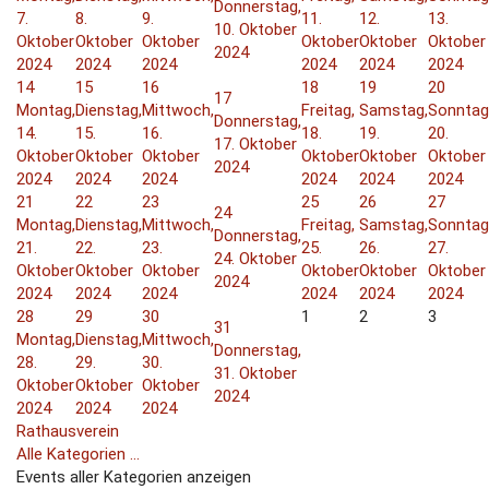
Donnerstag,
7.
8.
9.
11.
12.
13.
10. Oktober
Oktober
Oktober
Oktober
Oktober
Oktober
Oktober
2024
2024
2024
2024
2024
2024
2024
14
15
16
18
19
20
17
Montag,
Dienstag,
Mittwoch,
Freitag,
Samstag,
Sonntag
Donnerstag,
14.
15.
16.
18.
19.
20.
17. Oktober
Oktober
Oktober
Oktober
Oktober
Oktober
Oktober
2024
2024
2024
2024
2024
2024
2024
21
22
23
25
26
27
24
Montag,
Dienstag,
Mittwoch,
Freitag,
Samstag,
Sonntag
Donnerstag,
21.
22.
23.
25.
26.
27.
24. Oktober
Oktober
Oktober
Oktober
Oktober
Oktober
Oktober
2024
2024
2024
2024
2024
2024
2024
28
29
30
1
2
3
31
Montag,
Dienstag,
Mittwoch,
Donnerstag,
28.
29.
30.
31. Oktober
Oktober
Oktober
Oktober
2024
2024
2024
2024
Rathausverein
Alle Kategorien ...
Events aller Kategorien anzeigen