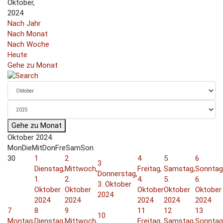
Oktober,
2024
Nach Jahr
Nach Monat
Nach Woche
Heute
Gehe zu Monat
Gehe zu Monat
Oktober 2024
Mon
Die
Mit
Don
Fre
Sam
Son
30
1
2
4
5
6
3
Dienstag,
Mittwoch,
Freitag,
Samstag,
Sonntag
Donnerstag,
1.
2.
4.
5.
6.
3. Oktober
Oktober
Oktober
Oktober
Oktober
Oktober
2024
2024
2024
2024
2024
2024
7
8
9
11
12
13
10
Montag,
Dienstag,
Mittwoch,
Freitag,
Samstag,
Sonntag