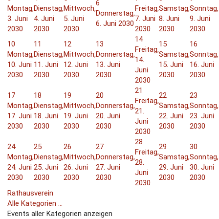
6
Montag,
Dienstag,
Mittwoch,
Freitag,
Samstag,
Sonntag,
Donnerstag,
3. Juni
4. Juni
5. Juni
7. Juni
8. Juni
9. Juni
6. Juni 2030
2030
2030
2030
2030
2030
2030
14
10
11
12
13
15
16
Freitag,
Montag,
Dienstag,
Mittwoch,
Donnerstag,
Samstag,
Sonntag,
14.
10. Juni
11. Juni
12. Juni
13. Juni
15. Juni
16. Juni
Juni
2030
2030
2030
2030
2030
2030
2030
21
17
18
19
20
22
23
Freitag,
Montag,
Dienstag,
Mittwoch,
Donnerstag,
Samstag,
Sonntag,
21.
17. Juni
18. Juni
19. Juni
20. Juni
22. Juni
23. Juni
Juni
2030
2030
2030
2030
2030
2030
2030
28
24
25
26
27
29
30
Freitag,
Montag,
Dienstag,
Mittwoch,
Donnerstag,
Samstag,
Sonntag,
28.
24. Juni
25. Juni
26. Juni
27. Juni
29. Juni
30. Juni
Juni
2030
2030
2030
2030
2030
2030
2030
Rathausverein
Alle Kategorien ...
Events aller Kategorien anzeigen